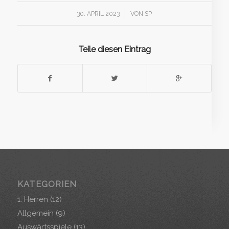
/
30. APRIL 2023
VON
SP
Teile diesen Eintrag
KATEGORIEN
1. Herren
(12)
Allgemein
(9)
Auswärtsspiele
(13)