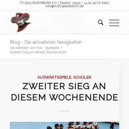
TV 1875 PADERBORN E.V. | Telefon: 05251 – 14 22 40 | E-Mail:
info@tv1875paderborn.de
Blog - Die aktuellsten Neuigkeiten
Sie befinden sich hier:
Startseite
/
Zweiter Sieg an diesem Wochenende
AUSWÄRTSSPIELE
,
SCHÜLER
ZWEITER SIEG AN
DIESEM WOCHENENDE