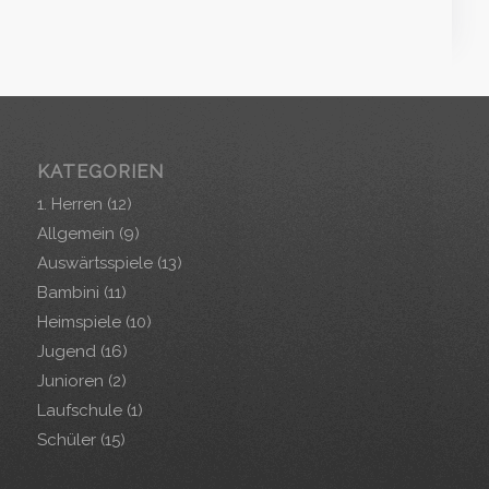
KATEGORIEN
1. Herren
(12)
Allgemein
(9)
Auswärtsspiele
(13)
Bambini
(11)
Heimspiele
(10)
Jugend
(16)
Junioren
(2)
Laufschule
(1)
Schüler
(15)