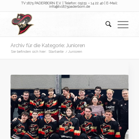
TV 1875 PADERBORN E.V. | Telefon: 05251 – 14 22 40 | E-Mail:
info@tv1875paderborn.de
Archiv für die Kategorie: Junioren
Sie befinden sich hier:
Startseite
/
Junioren