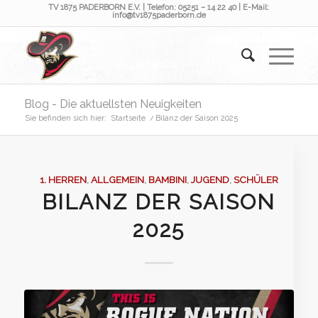
TV 1875 PADERBORN E.V. | Telefon: 05251 – 14 22 40 | E-Mail:
info@tv1875paderborn.de
Blog - Die aktuellsten Neuigkeiten
Sie befinden sich hier:
Startseite
/
Bilanz der Saison 2025
1. HERREN
,
ALLGEMEIN
,
BAMBINI
,
JUGEND
,
SCHÜLER
BILANZ DER SAISON
2025